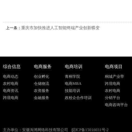
上一条：
重庆市加快推进人工智能终端产业创新蝶变
综合信息
电商服务
电商培训
电商项目
电商动态
创业孵化
青桐学院
桐城产业带
农村电商
仓储物流
电商MBA
跨境电商
电商资讯
农资服务
技能培训
农村电商
跨境电商
金融服务
政校企合作培训
分销平台
电商咨询平台
主办单位：安徽淘博网络科技有限公司
皖ICP备15016031号-2