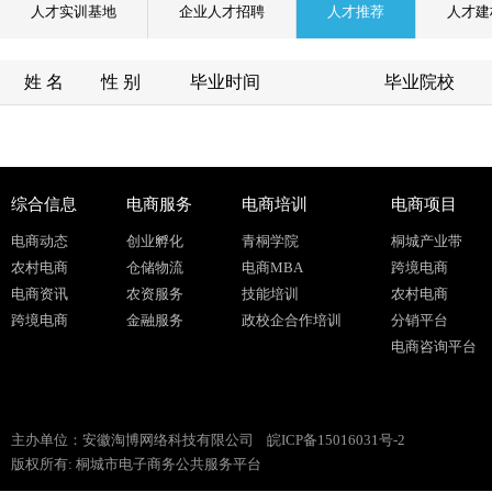
人才实训基地
企业人才招聘
人才推荐
人才建
姓 名
性 别
毕业时间
毕业院校
综合信息
电商服务
电商培训
电商项目
电商动态
创业孵化
青桐学院
桐城产业带
农村电商
仓储物流
电商MBA
跨境电商
电商资讯
农资服务
技能培训
农村电商
跨境电商
金融服务
政校企合作培训
分销平台
电商咨询平台
主办单位：安徽淘博网络科技有限公司
皖ICP备15016031号-2
版权所有: 桐城市电子商务公共服务平台