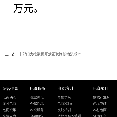
万元。
上一条：
十部门力推数据开放互联降低物流成本
综合信息
电商服务
电商培训
电商项目
电商动态
创业孵化
青桐学院
桐城产业带
农村电商
仓储物流
电商MBA
跨境电商
电商资讯
农资服务
技能培训
农村电商
跨境电商
金融服务
政校企合作培训
分销平台