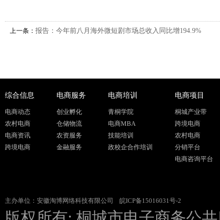
上一条：
报告：今年前八月海外微短剧市场总收入同比增194.9%
综合信息
电商服务
电商培训
电商项目
电商动态
创业孵化
青桐学院
桐城产业带
农村电商
仓储物流
电商MBA
跨境电商
电商资讯
农资服务
技能培训
农村电商
跨境电商
金融服务
政校企合作培训
分销平台
电商咨询平台
主办单位：安徽淘博网络科技有限公司
皖ICP备15016031号-2
版权所有: 桐城市电子商务公