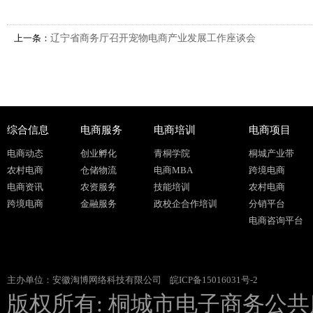
上一条：
辽宁省商务厅召开宠物电商产业发展工作座谈会
综合信息
电商服务
电商培训
电商项目
电商动态
创业孵化
青桐学院
桐城产业带
农村电商
仓储物流
电商MBA
跨境电商
电商资讯
农资服务
技能培训
农村电商
跨境电商
金融服务
政校企合作培训
分销平台
电商咨询平台
主办单位：安徽淘博网络科技有限公司
皖ICP备15016031号-2
版权所有: 桐城市电子商务公