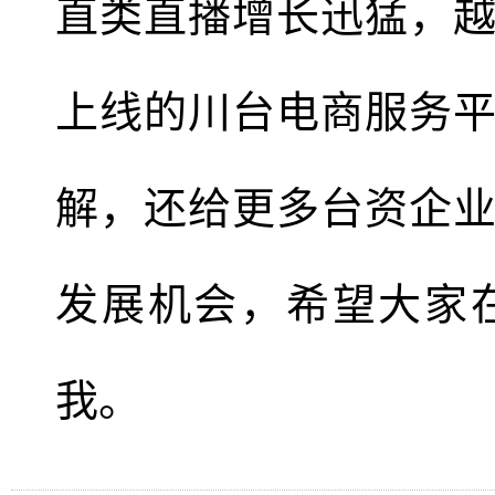
直类直播增长迅猛，
上线的川台电商服务
解，还给更多台资企
发展机会，希望大家
我。