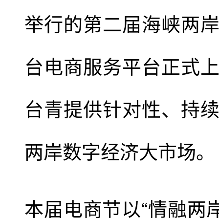
举行的第二届海峡两
台电商服务平台正式
台青提供针对性、持
两岸数字经济大市场。
本届电商节以“情融两岸