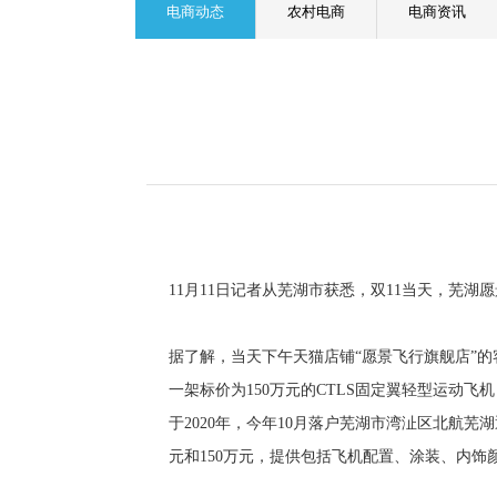
电商动态
农村电商
电商资讯
11月11日记者从芜湖市获悉，双11当天，芜
据了解，当天下午天猫店铺“愿景飞行旗舰店”
一架标价为150万元的CTLS固定翼轻型运动
于2020年，今年10月落户芜湖市湾沚区北航
元和150万元，提供包括飞机配置、涂装、内饰